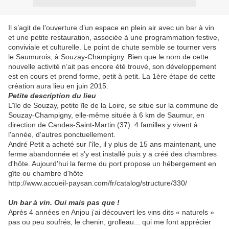
Il s’agit de l’ouverture d’un espace en plein air avec un bar à vin
et une petite restauration, associée à une programmation festive,
conviviale et culturelle. Le point de chute semble se tourner vers
le Saumurois, à Souzay-Champigny. Bien que le nom de cette
nouvelle activité n’ait pas encore été trouvé, son développement
est en cours et prend forme, petit à petit. La 1ère étape de cette
création aura lieu en juin 2015.
Petite description du lieu
L’île de Souzay, petite île de la Loire, se situe sur la commune de
Souzay-Champigny, elle-même située à 6 km de Saumur, en
direction de Candes-Saint-Martin (37). 4 familles y vivent à
l'année, d'autres ponctuellement.
André Petit a acheté sur l'île, il y plus de 15 ans maintenant, une
ferme abandonnée et s'y est installé puis y a créé des chambres
d'hôte. Aujourd'hui la ferme du port propose un hébergement en
gîte ou chambre d'hôte
http://www.accueil-paysan.com/fr/catalog/structure/330/
Un bar à vin. Oui mais pas que !
Après 4 années en Anjou j’ai découvert les vins dits « naturels »
pas ou peu soufrés, le chenin, grolleau... qui me font apprécier