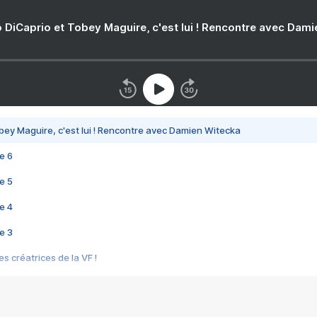
 DiCaprio et Tobey Maguire, c'est lui ! Rencontre avec Dam
bey Maguire, c'est lui ! Rencontre avec Damien Witecka
e 6
e 5
e 4
e 3
s créatrices de la VF !
e 2
e 1